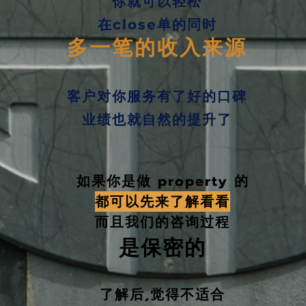
你就可以轻松
在close单的同时
多一笔的收入来源
客户对你服务有了好的口碑
业绩也就自然的提升了
如果你是做 property 的
都可以先来了解看看
而且我们的咨询过程
是保密的
了解后,觉得不适合