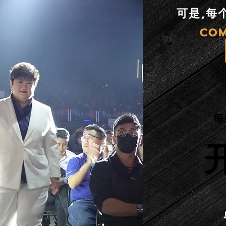
可是,每
CO
每