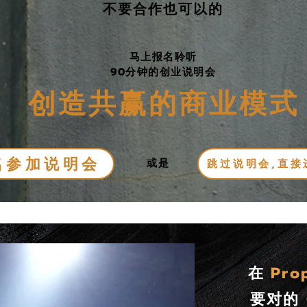
不要合作也可以的
马上报名聆听
90分钟的创业说明会
​创造共赢的商业模式
名参加说明会
或是
跳过说明会,直接
在
Pro
要对的