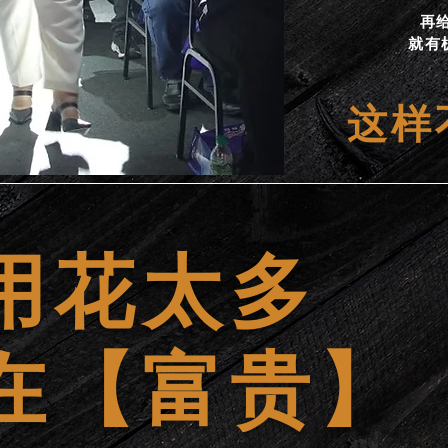
再给
就有
​这
用花太多
在【富贵】